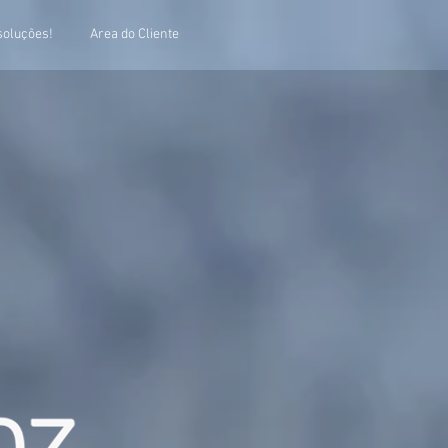
soluções!
Area do Cliente