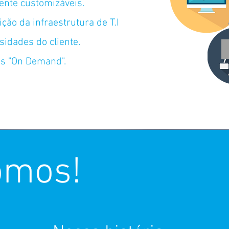
mente customizáveis.
ição da infraestrutura de T.I
idades do cliente.
s "On Demand".
omos!