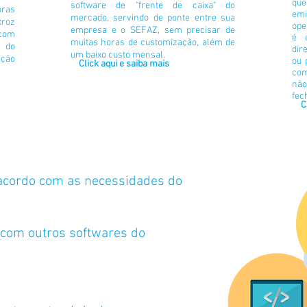
que
software de "frente de caixa" do
oras
emi
mercado, servindo de ponte entre sua
troz
op
empresa e o SEFAZ, sem precisar de
com
é e
muitas horas de customização, além de
a do
dir
um baixo custo mensal
.
ção
ou 
Click aqui e saiba mais
co
não
fec
C
acordo com as necessidades do
 com outros softwares do