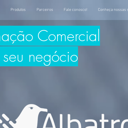
Produtos
Parceiros
Fale conosco!
Conheça nossas 
mação Comercial
e seu negócio