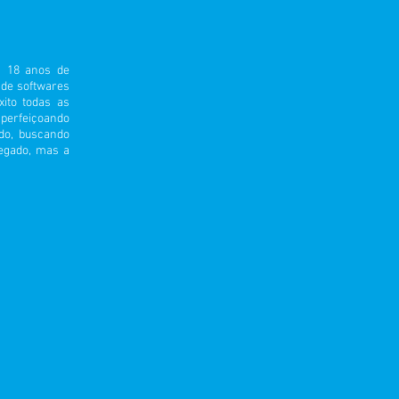
a 18 anos de
de softwares
ito todas as
perfeiçoando
do, buscando
regado, mas a