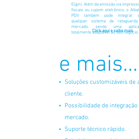
Elgin). Além da emissão via impress
fiscais ou cupom eletrônico, o Alba
PDV também pode integrar 
qualquer sistema de retaguard
mercado, sendo uma aplica
Click aqui e saiba mais
totalmente adaptável ao seu negócio.
e mais...
Soluções customizáveis de 
cliente.
Possibilidade de integração
mercado.
Suporte técnico rápido.