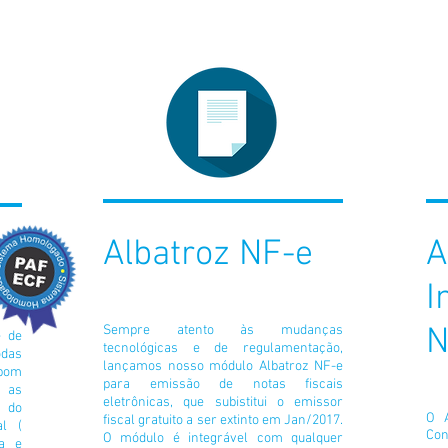
Albatroz NF-e
A
I
N
Sempre atento às mudanças
e de
tecnológicas e de regulamentação,
odas
lançamos nosso módulo Albatroz NF-e
upom
para emissão de notas fiscais
 as
eletrônicas, que subistitui o emissor
s do
O A
fiscal gratuito a ser extinto em Jan/2017.
l (
Con
O módulo é integrável com qualquer
a e