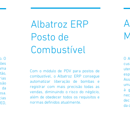
A
Albatroz ERP
M
Posto de
Combustível
o. O
O A
ções
cus
 uma
ute
Com o módulo de PDV para postos de
tão,
esp
combustível, o Albatroz ERP consegue
rias
Ass
automatizar liberação de bombas e
são
uma
registrar com mais precisão todas as
 da
à g
vendas, diminuindo o risco do négócio,
sa.
nec
além de obedecer todos os requisitos e
cias
dec
normas definidos atualmente.
PED,
da 