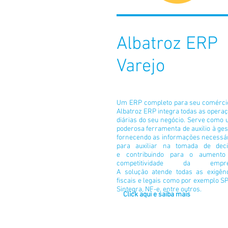
Albatroz ERP
Varejo
Um ERP completo para seu comérci
Albatroz ERP integra todas as opera
diárias do seu negócio. Serve como
poderosa ferramenta de auxilio à ges
fornecendo as informações necessá
para auxiliar na tomada de deci
e contribuindo para o aumento
competitividade da empre
A
solução
atende todas as exigên
fiscais e legais como por exemplo S
Sintegra, NF-e, entre outros.
Click aqui e saiba mais