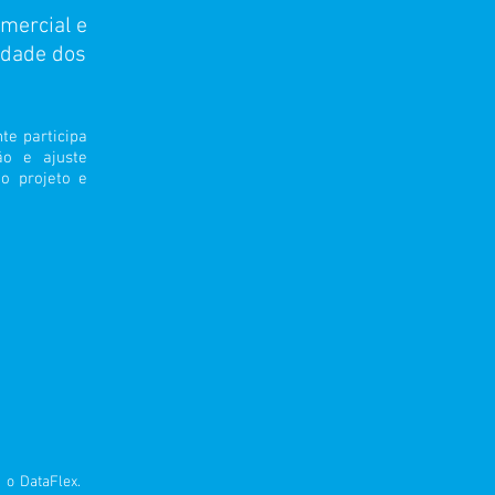
mercial e
idade dos
te participa
ão e ajuste
do projeto e
 o DataFlex.